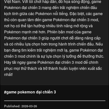
Việt Nam. Với lối chơi hấp dẫn, đồ họa sống động, game
Pokémon đại chiến 3 mang đến trải nghiệm chiến đấu
kịch tính giữa các Pokémon nổi tiếng. Đặc biệt, các game
thủ còn quan tâm đến game Pokémon đại chiến 3 mod,
nơi họ có thể tận hưởng nhiều tính năng mở rộng và
Pokémon mạnh mẽ hơn. Phiên bản mod của game
Pokémon đại chiến 3 giúp người chơi dễ dàng nâng cấp
và có nhiều lựa chọn hơn trong hành trình chiến đấu. Nếu
bạn đang tìm kiếm trải nghiệm mới lạ, game Pokémon đại
chiến 3 mod chính là sự lựa chọn lý tưởng để thưởng thức.
Hãy tải ngay game Pokémon đại chiến 3 mod để chinh
phục mọi thử thách và trở thành huấn luyện viên xuất sắc
nhất!
#game pokemon đại chiến 3
Published: 2026-03-26