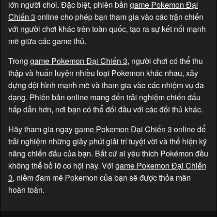
lớn người chơi. Đặc biệt, phiên bản
game Pokemon Đại
Chiến 3
online cho phép bạn tham gia vào các trận chiến
với người chơi khác trên toàn quốc, tạo ra sự kết nối mạnh
mẽ giữa các game thủ.
Trong
game Pokemon Đại Chiến 3
, người chơi có thể thu
thập và huấn luyện nhiều loại Pokemon khác nhau, xây
dựng đội hình mạnh mẽ và tham gia vào các nhiệm vụ đa
dạng. Phiên bản online mang đến trải nghiệm chiến đấu
hấp dẫn hơn, nơi bạn có thể đối đầu với các đối thủ khác.
Hãy tham gia ngay
game Pokemon Đại Chiến 3
online để
trải nghiệm những giây phút giải trí tuyệt vời và thể hiện kỹ
năng chiến đấu của bạn. Bất cứ ai yêu thích Pokémon đều
không thể bỏ lỡ cơ hội này. Với
game Pokemon Đại Chiến
3
, niềm đam mê Pokemon của bạn sẽ được thỏa mãn
hoàn toàn.