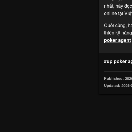
nhất, hãy đọ
online tại Vi
Cuối cùng, h
thiện kỹ năng
poker agent
#up poker a
Published: 202
Updated: 2026-