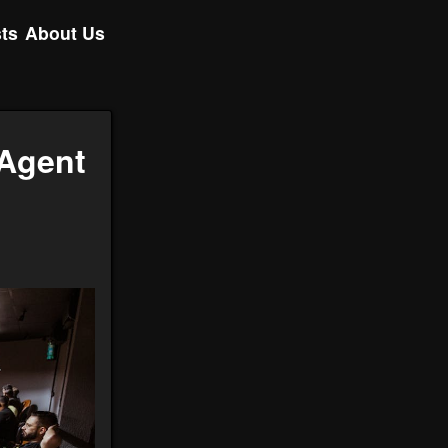
ts
About Us
Agent