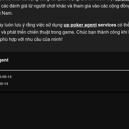
c các đánh giá từ người chơi khác và tham gia vào các cộng đồn
ệt Nam.
ãy luôn lưu ý rằng việc sử dụng
up poker agent
services
có thể
 và phát triển chiến thuật trong game. Chúc bạn thành công khi
phù hợp với nhu cầu của mình!
gent
6-05-14
05-14