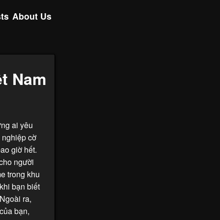
ts
About Us
ệt Nam
ững ai yêu
g nghiệp cờ
ao giờ hết.
 cho người
e trong khu
khi bạn biết
Ngoài ra,
 của bạn,