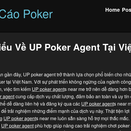
Cáo Poker
Home
Pos
iểu Về UP Poker Agent Tại Vi
an gần đây, UP poker agent trở thành lựa chọn phổ biến cho nh
ker tại Việt Nam. Với sự phát triển không ngừng của ngành côn
n, việc tìm kiếm
UP poker agent
s near me trở nên dễ dàng hơn b
r agent
cung cấp dịch vụ chất lượng, đảm bảo an toàn và uy tín
 thể dễ dàng liên hệ và đăng ký qua các
UP poker agent
s near m
để trải nghiệm những điểm mạnh của dịch vụ này. Thật tiện lợi 
ng
UP poker agent
s near me luôn sẵn sàng hỗ trợ mọi thắc mắc. 
n
UP poker agent
phù hợp giúp nâng cao trải nghiệm chơi poker