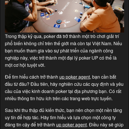
Trong thập kỷ qua, poker đã trở thành một trò chơi giải trí
phổ biến không chỉ trên thế giới mà còn tại Việt Nam. Nếu
bạn muốn tham gia vào sự phát triển của ngành công
nghiệp này, việc trở thành một đại lý poker UP có thể là
một cơ hội tuyệt vời.
Để tìm hiểu cách trở thành
up poker agent
, bạn cần bắt
đầu từ đâu? Đầu tiên, hãy nghiên cứu các quy định và yêu
cầu của việc kinh doanh poker tại địa phương bạn. Có rất
nhiều thông tin hữu ích trên các trang web trực tuyến.
Sau khi thu thập đủ kiến thức, bạn nên chọn một nền tảng
uy tín để hợp tác. Hãy tìm hiểu và lựa chọn một công ty
đáng tin cậy để trở thành
up poker agent
. Điều này sẽ giúp