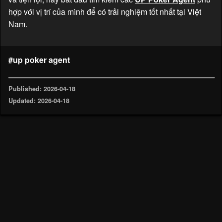
hợp với vị trí của mình để có trải nghiệm tốt nhất tại Việt
Nam.
#up poker agent
Published: 2026-04-18
Updated: 2026-04-18