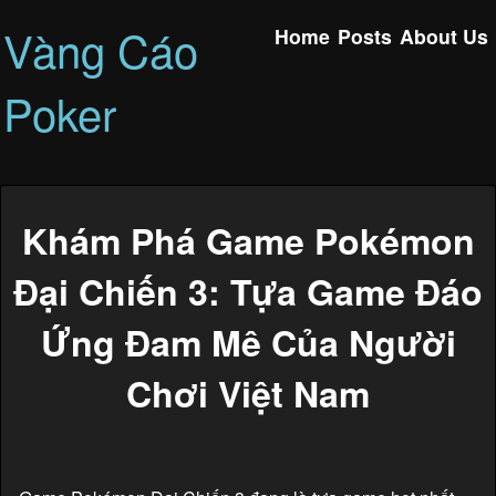
Vàng Cáo
Home
Posts
About Us
Poker
Khám Phá Game Pokémon
Đại Chiến 3: Tựa Game Đáo
Ứng Đam Mê Của Người
Chơi Việt Nam