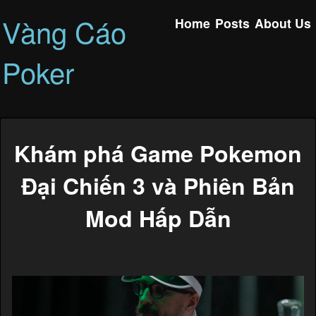
Vàng Cáo
Home
Posts
About Us
Poker
Khám phá Game Pokemon
Đại Chiến 3 và Phiên Bản
Mod Hấp Dẫn