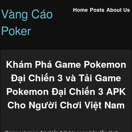
Vàng Cáo
Home
Posts
About Us
Poker
Khám Phá Game Pokemon
Đại Chiến 3 và Tải Game
Pokemon Đại Chiến 3 APK
Cho Người Chơi Việt Nam