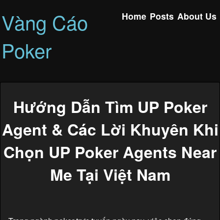
Vàng Cáo
Home
Posts
About Us
Poker
Hướng Dẫn Tìm UP Poker
Agent & Các Lời Khuyên Khi
Chọn UP Poker Agents Near
Me Tại Việt Nam