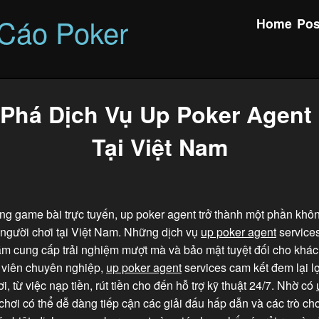
Cáo Poker
Home
Pos
Phá Dịch Vụ Up Poker Agent 
Tại Việt Nam
ờng game bài trực tuyến, up poker agent trở thành một phần khôn
 người chơi tại Việt Nam. Những dịch vụ
up poker agent
service
hằm cung cấp trải nghiệm mượt mà và bảo mật tuyệt đối cho khác
 viên chuyên nghiệp,
up poker agent
services cam kết đem lại lợi
i, từ việc nạp tiền, rút tiền cho đến hỗ trợ kỹ thuật 24/7. Nhờ có
 chơi có thể dễ dàng tiếp cận các giải đấu hấp dẫn và các trò ch