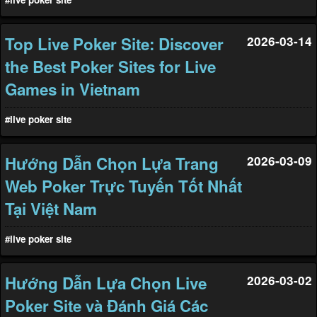
Top Live Poker Site: Discover
2026-03-14
the Best Poker Sites for Live
Games in Vietnam
#live poker site
Hướng Dẫn Chọn Lựa Trang
2026-03-09
Web Poker Trực Tuyến Tốt Nhất
Tại Việt Nam
#live poker site
Hướng Dẫn Lựa Chọn Live
2026-03-02
Poker Site và Đánh Giá Các