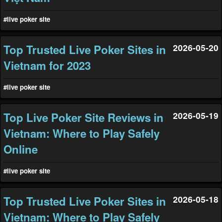
#live poker site
Top Trusted Live Poker Sites in
2026-05-20
Vietnam for 2023
#live poker site
Top Live Poker Site Reviews in
2026-05-19
Vietnam: Where to Play Safely
Online
#live poker site
Top Trusted Live Poker Sites in
2026-05-18
Vietnam: Where to Play Safely