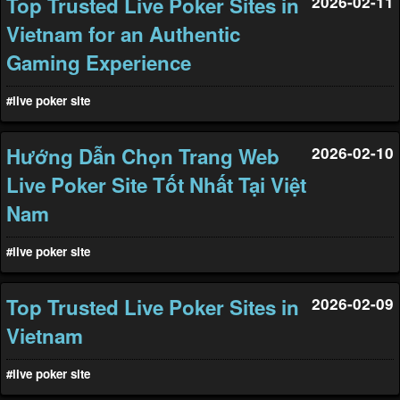
Top Trusted Live Poker Sites in
2026-02-11
Vietnam for an Authentic
Gaming Experience
#live poker site
Hướng Dẫn Chọn Trang Web
2026-02-10
Live Poker Site Tốt Nhất Tại Việt
Nam
#live poker site
Top Trusted Live Poker Sites in
2026-02-09
Vietnam
#live poker site