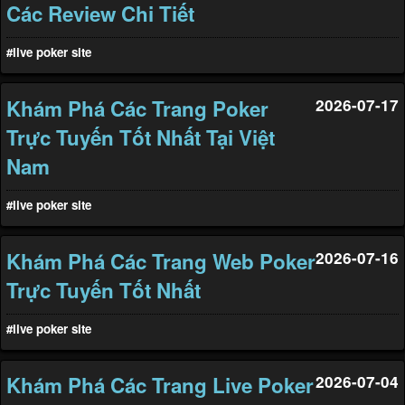
Các Review Chi Tiết
#live poker site
Khám Phá Các Trang Poker
2026-07-17
Trực Tuyến Tốt Nhất Tại Việt
Nam
#live poker site
Khám Phá Các Trang Web Poker
2026-07-16
Trực Tuyến Tốt Nhất
#live poker site
Khám Phá Các Trang Live Poker
2026-07-04