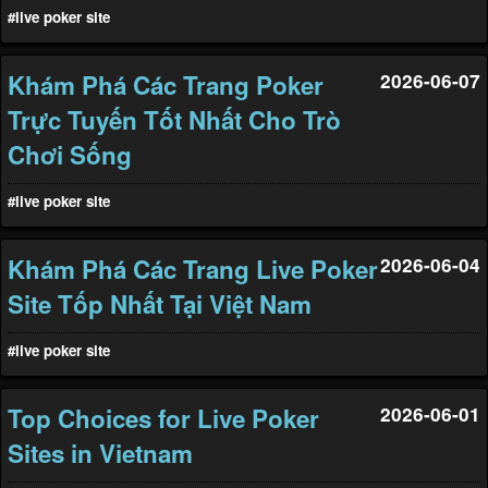
#live poker site
Khám Phá Các Trang Poker
2026-06-07
Trực Tuyến Tốt Nhất Cho Trò
Chơi Sống
#live poker site
Khám Phá Các Trang Live Poker
2026-06-04
Site Tốp Nhất Tại Việt Nam
#live poker site
Top Choices for Live Poker
2026-06-01
Sites in Vietnam