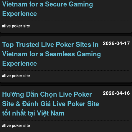
Vietnam for a Secure Gaming
Experience
#live poker site
Top Trusted Live Poker Sites in
2026-04-17
Vietnam for a Seamless Gaming
Experience
#live poker site
Hướng Dẫn Chọn Live Poker
2026-04-16
Site & Đánh Giá Live Poker Site
tốt nhất tại Việt Nam
#live poker site