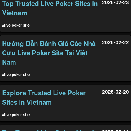
Top Trusted Live Poker Sites in
2026-02-23
Vietnam
#live poker site
Hướng Dẫn Đánh Giá Các Nhà
2026-02-22
Cựu Live Poker Site Tại Việt
Nam
#live poker site
Explore Trusted Live Poker
2026-02-20
Sites in Vietnam
#live poker site