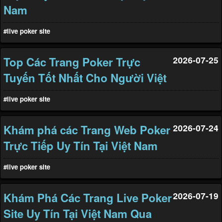
Nam
#live poker site
Top Các Trang Poker Trực
2026-07-25
Tuyến Tốt Nhất Cho Người Việt
#live poker site
Khám phá các Trang Web Poker
2026-07-24
Trực Tiếp Uy Tín Tại Việt Nam
#live poker site
Khám Phá Các Trang Live Poker
2026-07-19
Site Uy Tín Tại Việt Nam Qua