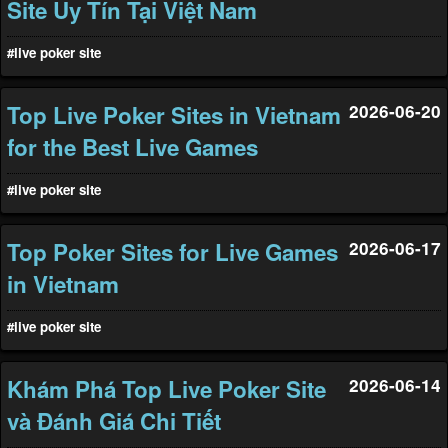
Site Uy Tín Tại Việt Nam
#live poker site
Top Live Poker Sites in Vietnam
2026-06-20
for the Best Live Games
#live poker site
Top Poker Sites for Live Games
2026-06-17
in Vietnam
#live poker site
Khám Phá Top Live Poker Site
2026-06-14
và Đánh Giá Chi Tiết